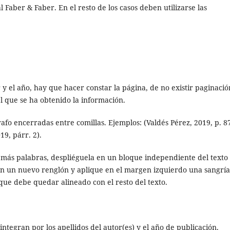
l Faber & Faber. En el resto de los casos deben utilizarse las
 y el año, hay que hacer constar la página, de no existir paginació
l que se ha obtenido la información.
afo encerradas entre comillas. Ejemplos: (Valdés Pérez, 2019, p. 87
19, párr. 2).
o más palabras, despliéguela en un bloque independiente del texto
 en un nuevo renglón y aplique en el margen izquierdo una sangrí
que debe quedar alineado con el resto del texto.
e integran por los apellidos del autor(es) y el año de publicación.