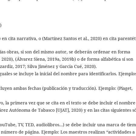
)
 en cita narrativa, o (Martínez Santos et al., 2020) en cita parentét
ias obras, si son del mismo autor, se deberán ordenar en forma
2020), (Álvarez Siena, 2019a, 2019b) o de forma alfabética si son
zardiz, 2017; Silva Jiménez y García Cué, 2020).
uales se incluye la inicial del nombre para identificarlos. Ejemplos
cluyen ambas fechas (publicación y traducción). Ejemplo: (Piaget,
vo, la primera vez que se cita en el texto se debe incluir el nombre
árez Autónoma de Tabasco [UJAT], 2020) y en las citas siguientes s
(YouTube, TV, TED, audiolibros…) se debe incluir una marca de tie
n número de página. Ejemplo: Los maestros realizan “actividades a