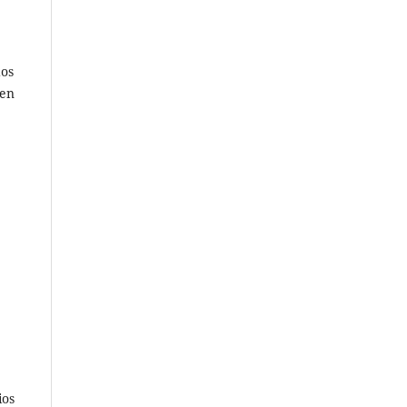
dos
 en
ios