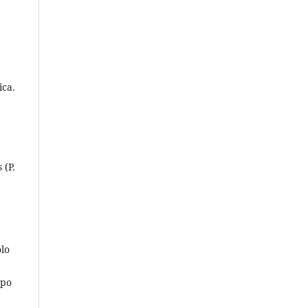
ica.
 (P.
ólo
mpo