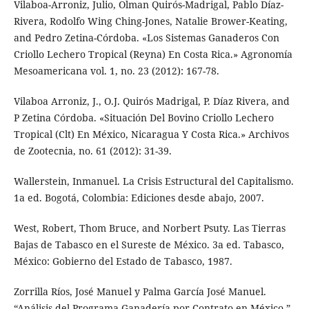
Vilaboa-Arroniz, Julio, Olman Quirós-Madrigal, Pablo Díaz-
Rivera, Rodolfo Wing Ching-Jones, Natalie Brower-Keating,
and Pedro Zetina-Córdoba. «Los Sistemas Ganaderos Con
Criollo Lechero Tropical (Reyna) En Costa Rica.» Agronomía
Mesoamericana vol. 1, no. 23 (2012): 167-78.
Vilaboa Arroniz, J., O.J. Quirós Madrigal, P. Díaz Rivera, and
P Zetina Córdoba. «Situación Del Bovino Criollo Lechero
Tropical (Clt) En México, Nicaragua Y Costa Rica.» Archivos
de Zootecnia, no. 61 (2012): 31-39.
Wallerstein, Inmanuel. La Crisis Estructural del Capitalismo.
1a ed. Bogotá, Colombia: Ediciones desde abajo, 2007.
West, Robert, Thom Bruce, and Norbert Psuty. Las Tierras
Bajas de Tabasco en el Sureste de México. 3a ed. Tabasco,
México: Gobierno del Estado de Tabasco, 1987.
Zorrilla Ríos, José Manuel y Palma García José Manuel.
“Análisis del Programa Ganadería por Contrato en México.”