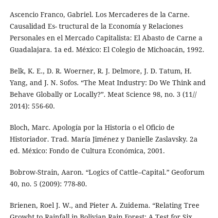
Ascencio Franco, Gabriel. Los Mercaderes de la Carne.
Causalidad Es- tructural de la Economía y Relaciones
Personales en el Mercado Capitalista: El Abasto de Carne a
Guadalajara. 1a ed. México: El Colegio de Michoacán, 1992.
Belk, K. E., D. R. Woerner, R. J. Delmore, J. D. Tatum, H.
Yang, and J. N. Sofos. “The Meat Industry: Do We Think and
Behave Globally or Locally?”. Meat Science 98, no. 3 (11//
2014): 556-60.
Bloch, Marc. Apología por la Historia o el Oficio de
Historiador. Trad. María Jiménez y Danielle Zaslavsky. 2a
ed. México: Fondo de Cultura Económica, 2001.
Bobrow-Strain, Aaron. “Logics of Cattle–Capital.” Geoforum
40, no. 5 (2009): 778-80.
Brienen, Roel J. W., and Pieter A. Zuidema. “Relating Tree
Growht to Rainfall in Bolivian Rain Forest: A Test for Six