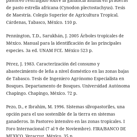
pastoreo restringido sobre la ganancia animal en praderas
de pasto estrella africana (Cynodon plectostachyus). Tesis
de Maestría. Colegio Superior de Agricultura Tropical.
Cárdenas, Tabasco, México. 110 p.
Pennington, T.D., Sarukhán, J. 2005 Árboles tropicales de
México. Manual para la identificación de las principales
especies. 3a ed. UNAM FCE. México 523 p.
Pérez, J. 1983. Caracterización del consumo y
abastecimiento de leña a nivel doméstico en las zonas bajas
de Tabasco. Tesis de Ingeniero Agrónomo Especialista en
Bosques. Departamento de Bosques. Universidad Autónoma
Chapingo. Chapingo, México. 72 p.
Pezo, D., e Ibrahim, M. 1996. Sistemas silvopastoriles, una
opción para el uso sostenible de la tierra en sistemas
ganaderos. In Pastoreo intensivo en las zonas tropicales. I
Foro Internacional (7 al 9 de Noviembre). FIRA/BANCO DE
MEXICO. Veracruz, México. 35 p.