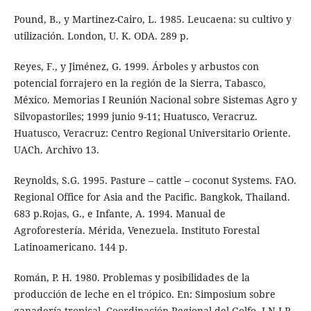
Pound, B., y Martinez-Cairo, L. 1985. Leucaena: su cultivo y
utilización. London, U. K. ODA. 289 p.
Reyes, F., y Jiménez, G. 1999. Árboles y arbustos con
potencial forrajero en la región de la Sierra, Tabasco,
México. Memorias I Reunión Nacional sobre Sistemas Agro y
Silvopastoriles; 1999 junio 9-11; Huatusco, Veracruz.
Huatusco, Veracruz: Centro Regional Universitario Oriente.
UACh. Archivo 13.
Reynolds, S.G. 1995. Pasture – cattle – coconut Systems. FAO.
Regional Office for Asia and the Pacific. Bangkok, Thailand.
683 p.Rojas, G., e Infante, A. 1994. Manual de
Agroforestería. Mérida, Venezuela. Instituto Forestal
Latinoamericano. 144 p.
Román, P. H. 1980. Problemas y posibilidades de la
producción de leche en el trópico. En: Simposium sobre
ganadería tropical. Coordinación Regional del Golfo, I.N.I.P.