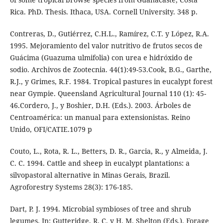
Rica. PhD. Thesis. Ithaca, USA. Cornell University. 348 p.
Contreras, D., Gutiérrez, C.H.L., Ramírez, C.T. y López, R.A.
1995. Mejoramiento del valor nutritivo de frutos secos de
Guácima (Guazuma ulmifolia) con urea e hidróxido de
sodio. Archivos de Zootecnia. 44(1):49-53.Cook, B.G., Garthe,
R.J., y Grimes, R.F. 1984. Tropical pastures in eucalypt forest
near Gympie. Queensland Agricultural Journal 110 (1): 45-
46.Cordero, J., y Boshier, D.H. (Eds.). 2003. Árboles de
Centroamérica: un manual para extensionistas. Reino
Unido, OFI/CATIE.1079 p
Couto, L., Rota, R. L., Betters, D. R., Garcia, R., y Almeida, J.
C. C. 1994. Cattle and sheep in eucalypt plantations: a
silvopastoral alternative in Minas Gerais, Brazil.
Agroforestry Systems 28(3): 176-185.
Dart, P. J. 1994. Microbial symbioses of tree and shrub
legumes. In: Gutteridge, R. C. y H. M. Shelton (Eds.). Forage