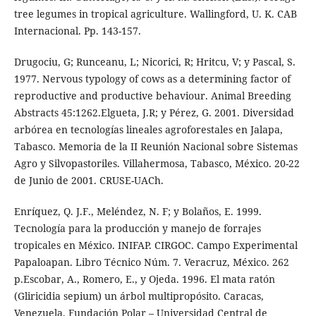
tree legumes in tropical agriculture. Wallingford, U. K. CAB
Internacional. Pp. 143-157.
Drugociu, G; Runceanu, L; Nicorici, R; Hritcu, V; y Pascal, S.
1977. Nervous typology of cows as a determining factor of
reproductive and productive behaviour. Animal Breeding
Abstracts 45:1262.Elgueta, J.R; y Pérez, G. 2001. Diversidad
arbórea en tecnologías lineales agroforestales en Jalapa,
Tabasco. Memoria de la II Reunión Nacional sobre Sistemas
Agro y Silvopastoriles. Villahermosa, Tabasco, México. 20-22
de Junio de 2001. CRUSE-UACh.
Enríquez, Q. J.F., Meléndez, N. F; y Bolaños, E. 1999.
Tecnología para la producción y manejo de forrajes
tropicales en México. INIFAP. CIRGOC. Campo Experimental
Papaloapan. Libro Técnico Núm. 7. Veracruz, México. 262
p.Escobar, A., Romero, E., y Ojeda. 1996. El mata ratón
(Gliricidia sepium) un árbol multipropósito. Caracas,
Venezuela. Fundación Polar – Universidad Central de