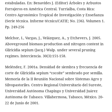
estabuladas. En: Benavides J. (Editor) Árboles y Arbustos
Forrajeros en América Central. Turrialba, Costa Rica:
Centro Agronómico Tropical de Investigación y Enseñanza
(Serie técnica. Informe técnico/CATIE; No. 236). Volumen 1.
Pp. 249-256
Melchor, I., Vargas, J., Velázquez, A., y Etchevers, J. 2005.
Aboveground biomass production and nitrogen content in
Gliricidia sepium (Jacq.) Walp. under several pruning
regimes. Interciencia. 30(3):151-158.
Meléndez, F. 2001a. Densidad de siembra y frecuencia de
corte de Gliricidia sepium “cocoíte” sembrado por semilla.
Memoria de la II Reunión Nacional sobre Sistemas Agro y
Silvopastoriles. Centro Regional Universitario del Sureste,
Universidad Autónoma Chapingo y Universidad Juárez
Autónoma de Tabasco. Villahermosa, Tabasco, México. 20-
22 de Junio de 2001.