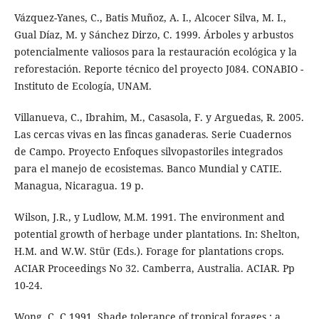
Vázquez-Yanes, C., Batis Muñoz, A. I., Alcocer Silva, M. I.,
Gual Díaz, M. y Sánchez Dirzo, C. 1999. Árboles y arbustos
potencialmente valiosos para la restauración ecológica y la
reforestación. Reporte técnico del proyecto J084. CONABIO -
Instituto de Ecología, UNAM.
Villanueva, C., Ibrahim, M., Casasola, F. y Arguedas, R. 2005.
Las cercas vivas en las fincas ganaderas. Serie Cuadernos
de Campo. Proyecto Enfoques silvopastoriles integrados
para el manejo de ecosistemas. Banco Mundial y CATIE.
Managua, Nicaragua. 19 p.
Wilson, J.R., y Ludlow, M.M. 1991. The environment and
potential growth of herbage under plantations. In: Shelton,
H.M. and W.W. Stür (Eds.). Forage for plantations crops.
ACIAR Proceedings No 32. Camberra, Australia. ACIAR. Pp
10-24.
Wong, C. C.1991. Shade tolerance of tropical forages : a