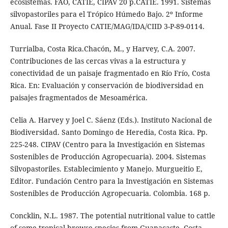
ecosistemas. FAO, CATIE, CIPAV 20 p.CATIE. 1991. Sistemas
silvopastoriles para el Trópico Húmedo Bajo. 2º Informe
Anual. Fase II Proyecto CATIE/MAG/IDA/CIID 3-P-89-0114.
Turrialba, Costa Rica.Chacón, M., y Harvey, C.A. 2007.
Contribuciones de las cercas vivas a la estructura y
conectividad de un paisaje fragmentado en Río Frío, Costa
Rica. En: Evaluación y conservación de biodiversidad en
paisajes fragmentados de Mesoamérica.
Celia A. Harvey y Joel C. Sáenz (Eds.). Instituto Nacional de
Biodiversidad. Santo Domingo de Heredia, Costa Rica. Pp.
225-248. CIPAV (Centro para la Investigación en Sistemas
Sostenibles de Producción Agropecuaria). 2004. Sistemas
Silvopastoriles. Establecimiento y Manejo. Murgueitio E,
Editor. Fundación Centro para la Investigación en Sistemas
Sostenibles de Producción Agropecuaria. Colombia. 168 p.
Concklin, N.L. 1987. The potential nutritional value to cattle
of some tropical browse species from Guanacaste, Costa