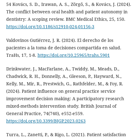
54 Kovács, S. D., Irawan, A. S., Zörgő, S., & Kovács, J. (2024).
The conflict between oral health and patient autonomy in
dentistry: A scoping review. BMC Medical Ethics, 25, 150.
https://doi.org/10.1186/s12910-024-01156-3
Valdovinos Gutiérrez, J. R. (2024). El derecho de los
pacientes a la toma de decisiones compartida en salud.
TraHs, 17, 1-8.
https://doi.org/10.25965/trahs.5901
Drinkwater, J., MacFarlane, A., Twiddy, M., Meads, D.,
Chadwick, R. H., Donnelly, A., Gleeson, P., Hayward, N.,
Kelly, M., Mir, R., Prestwich, G., Rathfelder, M., & Foy, R.
(2024). Patient influence on general practice service
improvement decision making: A participatory research
mixed-methods intervention study. British Journal of
General Practice, 74(740), e552-e559.
https://doi.org/10.3399/BJGP.2023.0263
Turra, L., Zanetti, P., & Rigo, L. (2021). Patient satisfaction