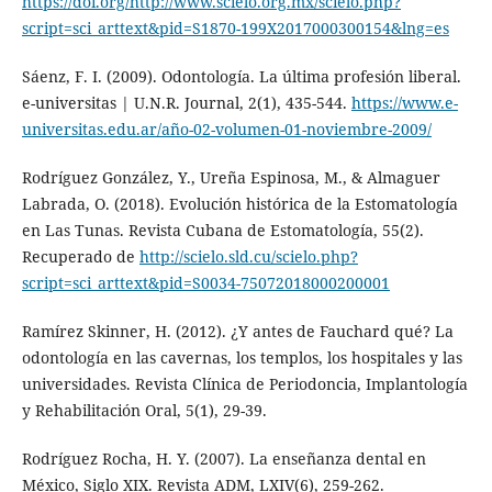
https://doi.org/http://www.scielo.org.mx/scielo.php?
script=sci_arttext&pid=S1870-199X2017000300154&lng=es
Sáenz, F. I. (2009). Odontología. La última profesión liberal.
e-universitas | U.N.R. Journal, 2(1), 435-544.
https://www.e-
universitas.edu.ar/año-02-volumen-01-noviembre-2009/
Rodríguez González, Y., Ureña Espinosa, M., & Almaguer
Labrada, O. (2018). Evolución histórica de la Estomatología
en Las Tunas. Revista Cubana de Estomatología, 55(2).
Recuperado de
http://scielo.sld.cu/scielo.php?
script=sci_arttext&pid=S0034-75072018000200001
Ramírez Skinner, H. (2012). ¿Y antes de Fauchard qué? La
odontología en las cavernas, los templos, los hospitales y las
universidades. Revista Clínica de Periodoncia, Implantología
y Rehabilitación Oral, 5(1), 29-39.
Rodríguez Rocha, H. Y. (2007). La enseñanza dental en
México, Siglo XIX. Revista ADM, LXIV(6), 259-262.