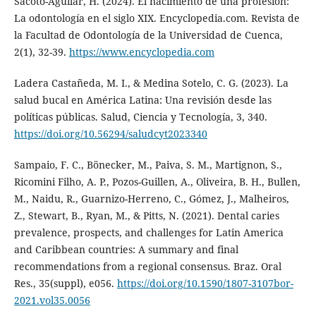
Sacoto-Aguilar, H. (2024). El nacimiento de una profesión:
La odontología en el siglo XIX. Encyclopedia.com. Revista de
la Facultad de Odontología de la Universidad de Cuenca,
2(1), 32-39.
https://www.encyclopedia.com
Ladera Castañeda, M. I., & Medina Sotelo, C. G. (2023). La
salud bucal en América Latina: Una revisión desde las
políticas públicas. Salud, Ciencia y Tecnología, 3, 340.
https://doi.org/10.56294/saludcyt2023340
Sampaio, F. C., Bönecker, M., Paiva, S. M., Martignon, S.,
Ricomini Filho, A. P., Pozos-Guillen, A., Oliveira, B. H., Bullen,
M., Naidu, R., Guarnizo-Herreno, C., Gómez, J., Malheiros,
Z., Stewart, B., Ryan, M., & Pitts, N. (2021). Dental caries
prevalence, prospects, and challenges for Latin America
and Caribbean countries: A summary and final
recommendations from a regional consensus. Braz. Oral
Res., 35(suppl), e056.
https://doi.org/10.1590/1807-3107bor-
2021.vol35.0056