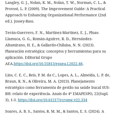
Langley, G. J., Nolan, K. M., Nolan, T. W., Norman, C. L., &
Provost, L. P. (2009). The Improvement Guide: A Practical
Approach to Enhancing Organizational Performance (2nd
ed.). Jossey-Bass.
Terán-Guerrero, F. N., Martínez-Martínez, E. J., Pluas-
Llamuca, G. G., Román-Aguirre, R. D., Hernández-
Altamirano, H. E., & Gallardo-Chiluisa, N. N. (2023).
Planeación estratégica: conceptos y herramientas para su
aplicación. Editorial Grupo
AEA.
https://doi.org/10.55813/egaea.l.2022.48
.
Lins, C. E. C., Reis, P. M. da C., Lopes, A. L., Almeida, L. P. de,
Braun, R. N., & Oliveira, M. A. (2023). Planejamento
estratégico como ferramenta de gestão na saúde bucal SUS-
BH: relato de experiência. Anais do 4º EMAPESPO, 22(Supl.
3), 1-3.
https://doi.org/10.61217/rcromg.v22.334
Soares, A. B. S., Santos, R. M. M., & Santos, E. S. (2024). A