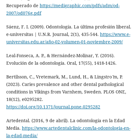
Recuperado de
https://medigraphic.com/pdfs/adm/od-
2007/od076g.pdf
Sáenz, F. I. (2009). Odontología. La última profesión liberal.
e-universitas | U.N.R. Journal, 2(1), 435-544.
https://www.e-
universitas.edu.ar/año-02-volumen-01-noviembre-2009/
Leal-Fonseca, A. P., & Hernández-Molinar, Y. (2016).
Evolución de la odontología. Oral, 17(55), 1418-1426.
Bertilsson, C., Vretemark, M., Lund, H., & Lingstro ̈m, P.
(2023). Caries prevalence and other dental pathological
conditions in Vikings from Varnhem, Sweden. PLOS ONE,
18(12), e0295282.
https://doi.org/10.1371/journal.pone.0295282
Artedental. (2016, 9 de abril). La odontología en la Edad
Media.
https://www.artedentalclinic.com/la-odontologia-en-
la-edad-media/