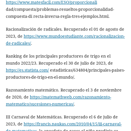
https://www.matesfacil.com/ESO/proporcionali
dad/compuesta/problemas-resueltos-proporcionalidad-
compuesta-di recta-inversa-regla-tres-ejemplos.html.
Racionalización de radicales. Recuperado el 01 de agosto de
2023, de
https://www.mundoestudiante.com/racionalizacion-
de-radicales/
.
Ranking de los principales productores de trigo en el
mundo 2022/23. Recuperado el 30 de julio de 2023, de
https://es.statista.com/
estadisticas/634804/principales-paises-
productores-de-trigo-en-el-mundo/.
Razonamiento matemático. Recuperado el 3 de noviembre
de 2020, de
https://matemathweb.com/razonamiento-
matematico/sucesiones-numericas/
.
III Carnaval de Matemáticas. Recuperado el 6 de julio de
2023, de
https://francis.naukas.com/2010/04/15/iii-carnaval-
de-matematicas
. la-anecdota-de-gauss-el-niño-prodigio-su-