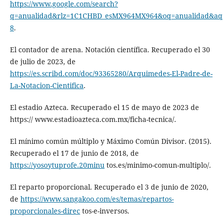
https://www.google.com/search?
q=anualidad&rlz=1C1CHBD_esMX964MX964&oq=anualidad&aqs=c
8
.
El contador de arena. Notación científica. Recuperado el 30
de julio de 2023, de
https://es.scribd.com/doc/93365280/Arquimedes-El-Padre-de-
La-Notacion-Cientifica
.
El estadio Azteca. Recuperado el 15 de mayo de 2023 de
https:// www.estadioazteca.com.mx/ficha-tecnica/.
El mínimo común múltiplo y Máximo Común Divisor. (2015).
Recuperado el 17 de junio de 2018, de
https://yosoytuprofe.20minu
tos.es/minimo-comun-multiplo/.
El reparto proporcional. Recuperado el 3 de junio de 2020,
de
https://www.sangakoo.com/es/temas/repartos-
proporcionales-direc
tos-e-inversos.