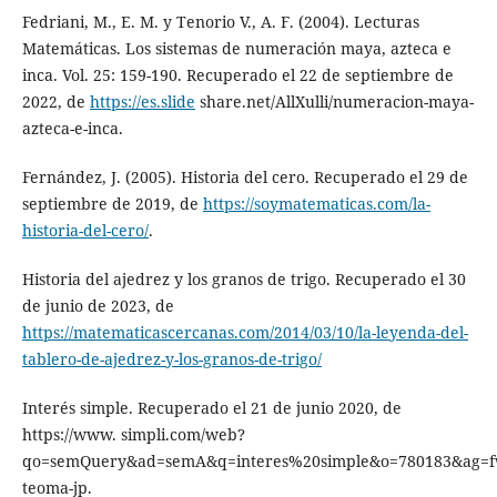
Fedriani, M., E. M. y Tenorio V., A. F. (2004). Lecturas
Matemáticas. Los sistemas de numeración maya, azteca e
inca. Vol. 25: 159-190. Recuperado el 22 de septiembre de
2022, de
https://es.slide
share.net/AllXulli/numeracion-maya-
azteca-e-inca.
Fernández, J. (2005). Historia del cero. Recuperado el 29 de
septiembre de 2019, de
https://soymatematicas.com/la-
historia-del-cero/
.
Historia del ajedrez y los granos de trigo. Recuperado el 30
de junio de 2023, de
https://matematicascercanas.com/2014/03/10/la-leyenda-del-
tablero-de-ajedrez-y-los-granos-de-trigo/
Interés simple. Recuperado el 21 de junio 2020, de
https://www. simpli.com/web?
qo=semQuery&ad=semA&q=interes%20simple&o=780183&ag=fw
teoma-jp.