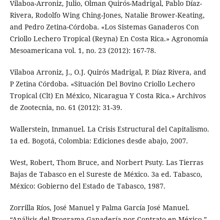
Vilaboa-Arroniz, Julio, Olman Quirós-Madrigal, Pablo Díaz-
Rivera, Rodolfo Wing Ching-Jones, Natalie Brower-Keating,
and Pedro Zetina-Córdoba. «Los Sistemas Ganaderos Con
Criollo Lechero Tropical (Reyna) En Costa Rica.» Agronomía
Mesoamericana vol. 1, no. 23 (2012): 167-78.
Vilaboa Arroniz, J., O.J. Quirós Madrigal, P. Díaz Rivera, and
P Zetina Córdoba. «Situación Del Bovino Criollo Lechero
Tropical (Clt) En México, Nicaragua Y Costa Rica.» Archivos
de Zootecnia, no. 61 (2012): 31-39.
Wallerstein, Inmanuel. La Crisis Estructural del Capitalismo.
1a ed. Bogotá, Colombia: Ediciones desde abajo, 2007.
West, Robert, Thom Bruce, and Norbert Psuty. Las Tierras
Bajas de Tabasco en el Sureste de México. 3a ed. Tabasco,
México: Gobierno del Estado de Tabasco, 1987.
Zorrilla Ríos, José Manuel y Palma García José Manuel.
“Análisis del Programa Ganadería por Contrato en México.”