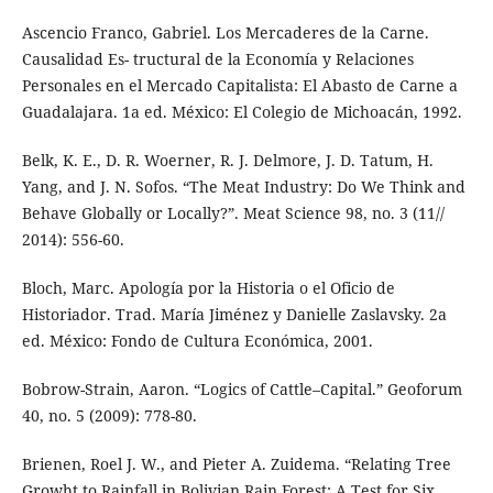
Ascencio Franco, Gabriel. Los Mercaderes de la Carne.
Causalidad Es- tructural de la Economía y Relaciones
Personales en el Mercado Capitalista: El Abasto de Carne a
Guadalajara. 1a ed. México: El Colegio de Michoacán, 1992.
Belk, K. E., D. R. Woerner, R. J. Delmore, J. D. Tatum, H.
Yang, and J. N. Sofos. “The Meat Industry: Do We Think and
Behave Globally or Locally?”. Meat Science 98, no. 3 (11//
2014): 556-60.
Bloch, Marc. Apología por la Historia o el Oficio de
Historiador. Trad. María Jiménez y Danielle Zaslavsky. 2a
ed. México: Fondo de Cultura Económica, 2001.
Bobrow-Strain, Aaron. “Logics of Cattle–Capital.” Geoforum
40, no. 5 (2009): 778-80.
Brienen, Roel J. W., and Pieter A. Zuidema. “Relating Tree
Growht to Rainfall in Bolivian Rain Forest: A Test for Six