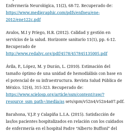
Enfermería Neurológica, 11(2), 68-72. Recuperado de:
https://www.medigraphic.com/pdfs/enfneu/ene-
2012/ene122c.pdf
Avalos, M.I y Priego, H.R. (2012). Calidad y gestión en
servicios de la salud. Horizonte sanitario 11(1), pp. 6-12.
Recuperado de
http://www.redalyc.org/pdf/4578/457845135005.pdf
Ávila, P., López, M. y Durán, L. (2010). Estimación del
tamaño óptimo de una unidad de hemodiálisis con base en
el potencial de su infraestructura. Revista Salud Pública de
México. 52(4), 315-323. Recuperado de:
https://www.scielosp.org/article/ssm/content/raw/?
resource_ssm_path=/media/as
sets/spm/v52n4/v52n4a07.pdf.
Barahona, V.J.P. y Calapiña L.I.A. (2015). Satisfacción de
las/los pacientes hospitalizados en relación con los cuidados
de enfermería en el hospital Padre “Alberto Buffoni” del