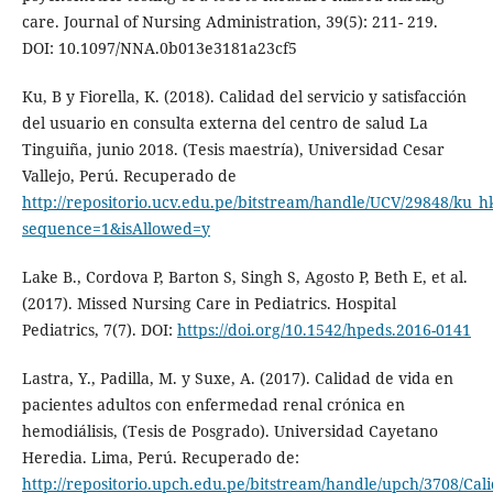
care. Journal of Nursing Administration, 39(5): 211- 219.
DOI: 10.1097/NNA.0b013e3181a23cf5
Ku, B y Fiorella, K. (2018). Calidad del servicio y satisfacción
del usuario en consulta externa del centro de salud La
Tinguiña, junio 2018. (Tesis maestría), Universidad Cesar
Vallejo, Perú. Recuperado de
http://repositorio.ucv.edu.pe/bitstream/handle/UCV/29848/ku_h
sequence=1&isAllowed=y
Lake B., Cordova P, Barton S, Singh S, Agosto P, Beth E, et al.
(2017). Missed Nursing Care in Pediatrics. Hospital
Pediatrics, 7(7). DOI:
https://doi.org/10.1542/hpeds.2016-0141
Lastra, Y., Padilla, M. y Suxe, A. (2017). Calidad de vida en
pacientes adultos con enfermedad renal crónica en
hemodiálisis, (Tesis de Posgrado). Universidad Cayetano
Heredia. Lima, Perú. Recuperado de:
http://repositorio.upch.edu.pe/bitstream/handle/upch/3708/Cal