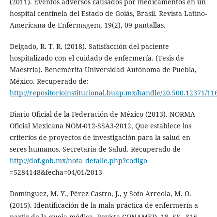
(2011). Eventos adversos causados por medicamentos en un
hospital centinela del Estado de Goiás, Brasil. Revista Latino-
Americana de Enfermagem, 19(2), 09 pantallas.
Delgado, R. T. R. (2018). Satisfacción del paciente
hospitalizado con el cuidado de enfermería. (Tesis de
Maestría). Benemérita Universidad Autónoma de Puebla,
México. Recuperado de:
http://repositorioinstitucional.buap.mx/handle/20.500.12371/11
Diario Oficial de la Federación de México (2013). NORMA
Oficial Mexicana NOM-012-SSA3-2012, Que establece los
criterios de proyectos de investigación para la salud en
seres humanos. Secretaria de Salud. Recuperado de
http://dof.gob.mx/nota_detalle.php?codigo
=5284148&fecha=04/01/2013
Domínguez, M. Y., Pérez Castro, J., y Soto Arreola, M. O.
(2015). Identificación de la mala práctica de enfermería a
partir de la queja médica. Revista CONAMED, 18, S6 - S16.