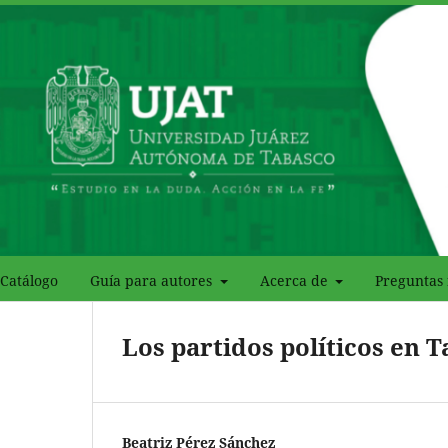
Catálogo
Guía para autores
Acerca de
Preguntas 
Los partidos políticos en 
Beatriz Pérez Sánchez