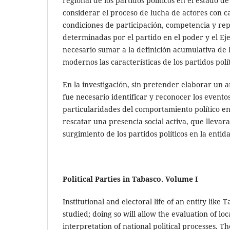
regional de los partidos políticos en el estado d
considerar el proceso de lucha de actores con ca
condiciones de participación, competencia y repr
determinadas por el partido en el poder y el Ejec
necesario sumar a la definición acumulativa de lo
modernos las características de los partidos poli
En la investigación, sin pretender elaborar un a
fue necesario identificar y reconocer los eventos 
particularidades del comportamiento político en
rescatar una presencia social activa, que llevara
surgimiento de los partidos políticos en la entid
Political Parties in Tabasco. Volume I
Institutional and electoral life of an entity like
studied; doing so will allow the evaluation of loca
interpretation of national political processes. Th