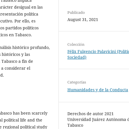
e Tabasco implica
rácter desigual en las
Publicado
esentación política
August 31, 2021
utivo. Por ello, es
s partidos políticos
́ticos en Tabasco.
Colección
nálisis histórico profundo,
Félix Fulgencio Palavicini (Políti
históricos y las
Sociedad)
 Tabasco a fin de
 a considerar el
ad.
Categorías
Humanidades y de la Conducta
 Tabasco has been scarcely
Derechos de autor 2021
Universidad Juárez Autónoma 
l political life and the
Tabasco
e regional political study