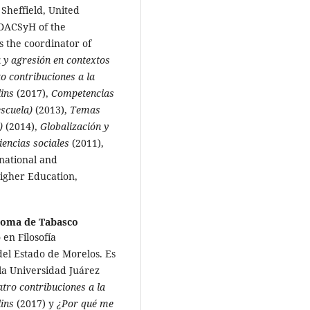
 Sheffield, United
 DACSyH of the
 the coordinator of
a y agresión en contextos
o contribuciones a la
lins
(2017),
Competencias
scuela)
(2013),
Temas
)
(2014),
Globalización y
iencias sociales
(2011),
 national and
Higher Education,
noma de Tabasco
en Filosofía
el Estado de Morelos. Es
a Universidad Juárez
tro contribuciones a la
lins
(2017) y
¿Por qué me