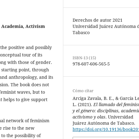
Derechos de autor 2021
, Academia, Activism
Universidad Juárez Autónoma 
Tabasco
the positive and possibly
onceptual tour of its
ISBN-13 (15)
long with those of gender.
978-607-606-565-5
a starting point, through
 and anthropology, and its
nsion. The book does not
Cómo citar
feminist waves, but to
Arciga Zavala, B. E., & García L
t helps to give support
L. (2021).
El llamado del femini
y el género: disciplinas, academi
activismo y olas
. Universidad
al network of feminism
Juárez Autónoma de Tabasco.
e rise to the new
https://doi.org/10.19136/book20
o the possibility of