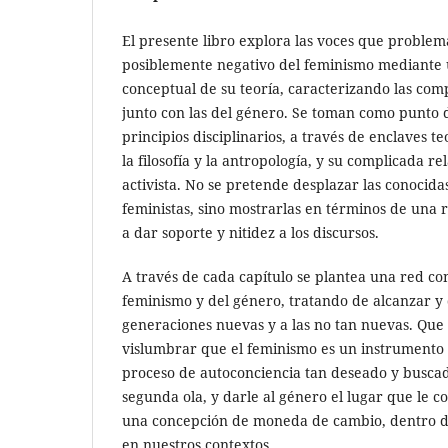
El presente libro explora las voces que problemat
posiblemente negativo del feminismo mediante u
conceptual de su teoría, caracterizando las com
junto con las del género. Se toman como punto 
principios disciplinarios, a través de enclaves te
la filosofía y la antropología, y su complicada r
activista. No se pretende desplazar las conocidas
feministas, sino mostrarlas en términos de una
a dar soporte y nitidez a los discursos.
A través de cada capítulo se plantea una red con
feminismo y del género, tratando de alcanzar y 
generaciones nuevas y a las no tan nuevas. Que l
vislumbrar que el feminismo es un instrumento ú
proceso de autoconciencia tan deseado y buscado
segunda ola, y darle al género el lugar que le c
una concepción de moneda de cambio, dentro de 
en nuestros contextos.