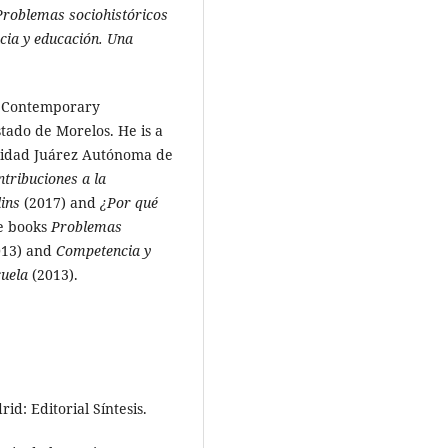
Problemas sociohistóricos
ia y educación. Una
in Contemporary
tado de Morelos. He is a
rsidad Juárez Autónoma de
tribuciones a la
lins
(2017) and
¿Por qué
he books
Problemas
13) and
Competencia y
cuela
(2013).
id: Editorial Síntesis.