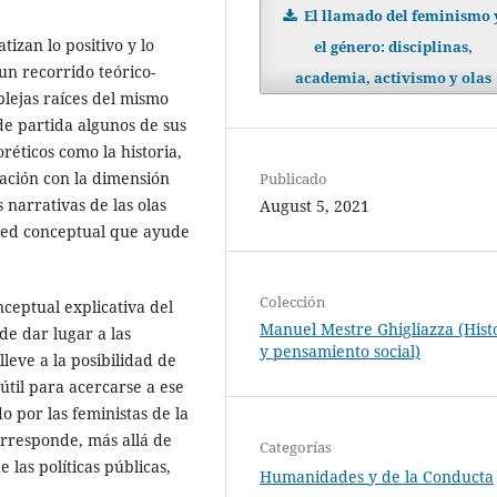
El llamado del feminismo 
izan lo positivo y lo
el género: disciplinas,
n recorrido teórico-
academia, activismo y olas
plejas raíces del mismo
de partida algunos de sus
oréticos como la historia,
elación con la dimensión
Publicado
 narrativas de las olas
August 5, 2021
 red conceptual que ayude
Colección
ceptual explicativa del
Manuel Mestre Ghigliazza (Hist
de dar lugar a las
y pensamiento social)
leve a la posibilidad de
til para acercarse a ese
 por las feministas de la
orresponde, más allá de
Categorías
las políticas públicas,
Humanidades y de la Conducta