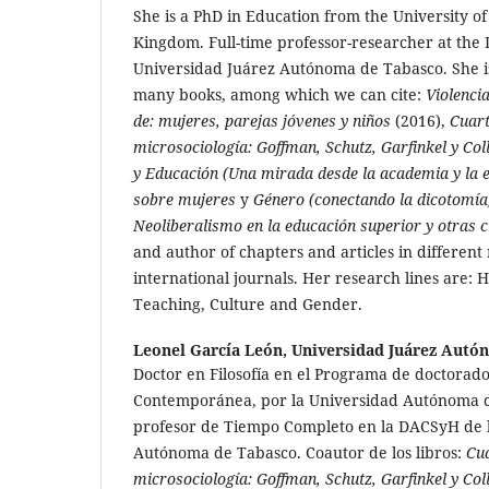
She is a PhD in Education from the University of
Kingdom. Full-time professor-researcher at the
Universidad Juárez Autónoma de Tabasco. She is
many books, among which we can cite:
Violenci
de: mujeres, parejas jóvenes y niños
(2016),
Cuart
microsociología: Goffman, Schutz, Garfinkel y Col
y Educación (Una mirada desde la academia y la e
sobre mujeres
y
Género (conectando la dicotomía
Neoliberalismo en la educación superior y otras c
and author of chapters and articles in different
international journals. Her research lines are: 
Teaching, Culture and Gender.
Leonel García León,
Universidad Juárez Autó
Doctor en Filosofía en el Programa de doctorado 
Contemporánea, por la Universidad Autónoma d
profesor de Tiempo Completo en la DACSyH de l
Autónoma de Tabasco. Coautor de los libros:
Cua
microsociología: Goffman, Schutz, Garfinkel y Col