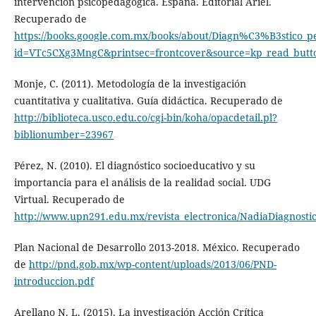
intervención psicopedagógica. España. Editorial Ariel.
Recuperado de
https://books.google.com.mx/books/about/Diagn%C3%B3stico
id=VTc5CXg3MngC&printsec=frontcover&source=kp_read_butt
Monje, C. (2011). Metodología de la investigación
cuantitativa y cualitativa. Guía didáctica. Recuperado de
http://biblioteca.usco.edu.co/cgi-bin/koha/opacdetail.pl?
biblionumber=23967
Pérez, N. (2010). El diagnóstico socioeducativo y su
importancia para el análisis de la realidad social. UDG
Virtual. Recuperado de
http://www.upn291.edu.mx/revista_electronica/NadiaDiagnosti
Plan Nacional de Desarrollo 2013-2018. México. Recuperado
de
http://pnd.gob.mx/wp-content/uploads/2013/06/PND-
introduccion.pdf
Arellano N. L. (2015). La investigación Acción Crítica