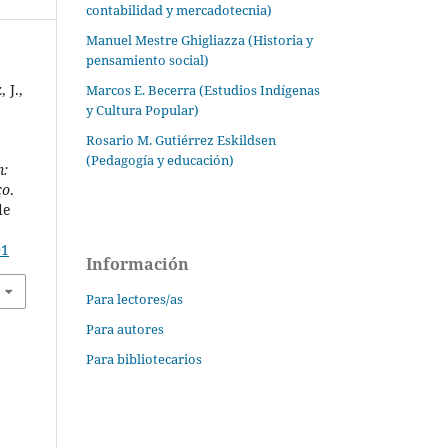
contabilidad y mercadotecnia)
Manuel Mestre Ghigliazza (Historia y
pensamiento social)
 J.,
Marcos E. Becerra (Estudios Indígenas
y Cultura Popular)
Rosario M. Gutiérrez Eskildsen
(Pedagogía y educación)
n:
co
.
de
01
Información
Para lectores/as
Para autores
Para bibliotecarios