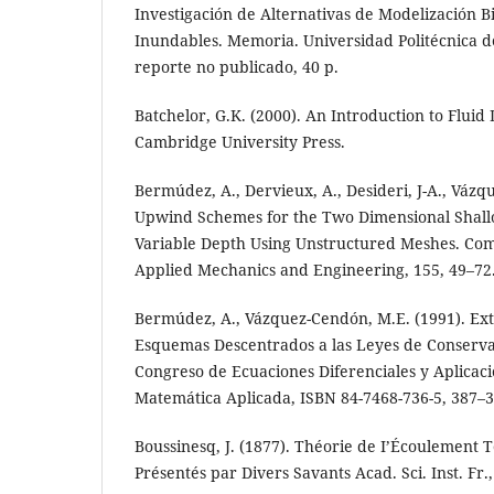
Investigación de Alternativas de Modelización B
Inundables. Memoria. Universidad Politécnica 
reporte no publicado, 40 p.
Batchelor, G.K. (2000). An Introduction to Fluid 
Cambridge University Press.
Bermúdez, A., Dervieux, A., Desideri, J-A., Vázq
Upwind Schemes for the Two Dimensional Shall
Variable Depth Using Unstructured Meshes. Com
Applied Mechanics and Engineering, 155, 49–72
Bermúdez, A., Vázquez-Cendón, M.E. (1991). Ex
Esquemas Descentrados a las Leyes de Conservac
Congreso de Ecuaciones Diferenciales y Aplicaci
Matemática Aplicada, ISBN 84-7468-736-5, 387–3
Boussinesq, J. (1877). Théorie de I’Écoulement 
Présentés par Divers Savants Acad. Sci. Inst. Fr.,