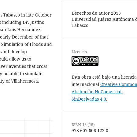
Derechos de autor 2013
in Tabasco in late October
Universidad Juárez Autónoma 
including Dr. Justino
Tabasco
Juan Luis Hernández
 early December of that
Simulation of Floods and
y and develop
Licencia
uld allow us to
iver avenues that cross
y be able to simulate
Esta obra está bajo una licencia
ity of Villahermosa.
internacional
Creative Common
Atribución-NoComercial-
SinDerivadas 4.0
.
ISBN-13 (15)
978-607-606-122-0