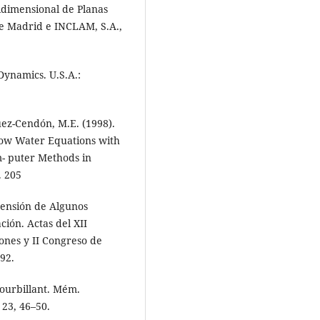
idimensional de Planas
de Madrid e INCLAM, S.A.,
Dynamics. U.S.A.:
uez-Cendón, M.E. (1998).
ow Water Equations with
- puter Methods in
. 205
tensión de Algunos
ión. Actas del XII
ones y II Congreso de
92.
Tourbillant. Mém.
 23, 46–50.