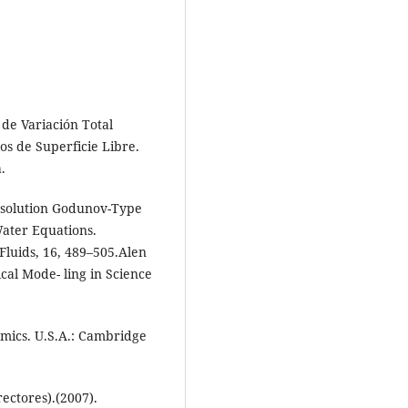
 de Variación Total
os de Superficie Libre.
.
Resolution Godunov-Type
Water Equations.
Fluids, 16, 489–505.Alen
ical Mode- ling in Science
amics. U.S.A.: Cambridge
ectores).(2007).