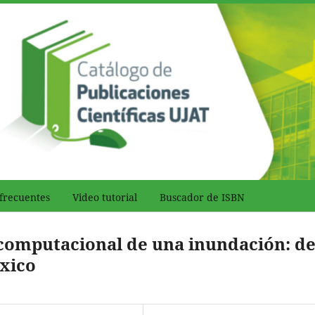
frecuentes
Video tutorial
Buscador de ISBN
computacional de una inundación: d
xico