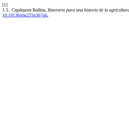
[1]
J. L. Capdepont Ballina,
Itinerario para una historia de la agricultu
10.19136/mg255p367uh.