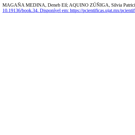
MAGAÑA MEDINA, Deneb Elí; AQUINO ZÚÑIGA, Silvia Patrici
10.19136/book.34.
Disponível em: https://pcientificas.ujat.mx/pcienti